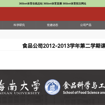
365bet体育在线总站 365bet体育直播 365bet体育投注网址
科学研究
党建动态
公司产品
食品公司2012-2013学年第二学期