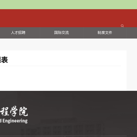
人才招聘
国际交流
制度文件
课表