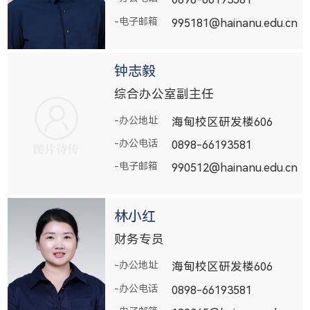
-电子邮箱
995181@hainanu.edu.cn
钟志毅
综合办公室副主任
-办公地址
海甸校区研发楼606
-办公电话
0898-66193581
-电子邮箱
990512@hainanu.edu.cn
林小红
财务专员
-办公地址
海甸校区研发楼606
-办公电话
0898-66193581