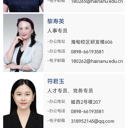
-电子邮箱
180265@hainanu.edu.cn
黎寿英
人事专员
-办公地址
海甸校区研发楼606
-办公电话
0898-66193581
-电子邮箱
180262@hainanu.edu.cn
符君玉
人才专员、党务专员
-办公地址
城西2号楼207
-办公电话
0898-66193581
-电子邮箱
318952145@qq.com