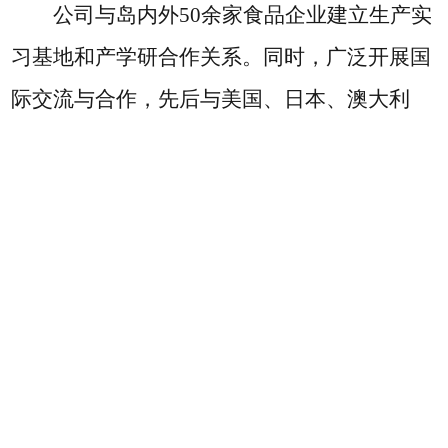
公司与岛内外
50余家食品企业建立生产实
习基地和产学研合作关系。同时，广泛开展国
际交流与合作，先后与美国、日本、澳大利
亚、加拿大、泰国、马来西亚、柬埔寨等国及
台湾、香港地区有关高等院校和科研院所建立
了校际联系。形成了鲜明的“热带、海洋、健
康”特色，为海南自由贸易港建设乃至全国热
带农产品加工产业的发展做出了应有的贡献。
（
数据更新至2025年8月
）