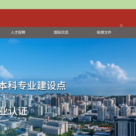
人才招聘
国际交流
制度文件