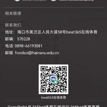
相关链接
联系我们
地址：海口市美兰区人民大道58号beat365在线体育
邮编：570228
电话: 0898-66193581
邮箱: foodsci@hainanu.edu.cn
beat365在线体育