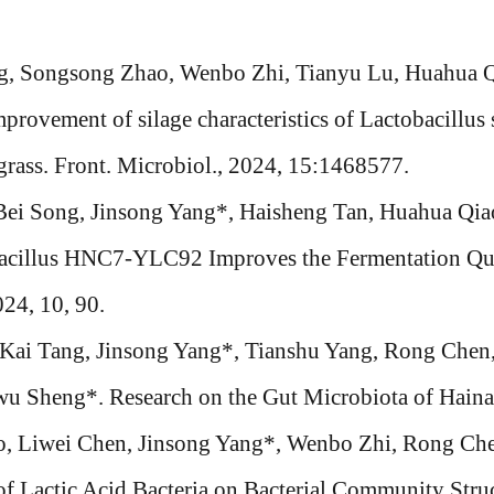
ng, Songsong Zhao, Wenbo Zhi, Tianyu Lu, Huahua Q
provement of silage characteristics of Lactobacillu
 grass. Front. Microbiol., 2024, 15:1468577.
 Bei Song, Jinsong Yang*, Haisheng Tan, Huahua Q
acillus HNC7-YLC92 Improves the Fermentation Qua
024, 10, 90.
 Kai Tang, Jinsong Yang*, Tianshu Yang, Rong Chen
u Sheng*. Research on the Gut Microbiota of Haina
o, Liwei Chen, Jinsong Yang*, Wenbo Zhi, Rong Ch
of Lactic Acid Bacteria on Bacterial Community Struc