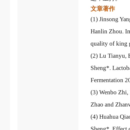
文章著作
(1) Jinsong Ya
Hanlin Zhou. Im
quality of king
(2) Lu Tianyu,
Sheng*. Lactob
Fermentation 2
(3) Wenbo Zhi,
Zhao and Zhanw
(4) Huahua Qia
Sheng*. Effect 