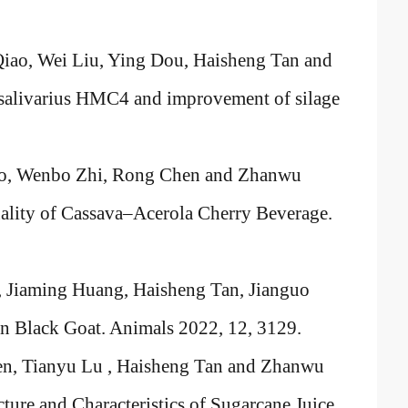
iao, Wei Liu, Ying Dou, Haisheng Tan and
s salivarius HMC4 and improvement of silage
iao, Wenbo Zhi, Rong Chen and Zhanwu
lity of Cassava
–
Acerola Cherry Beverage.
, Jiaming Huang, Haisheng Tan, Jianguo
n Black Goat. Animals 2022, 12, 3129.
en, Tianyu Lu , Haisheng Tan and Zhanwu
ture and Characteristics of Sugarcane Juice.