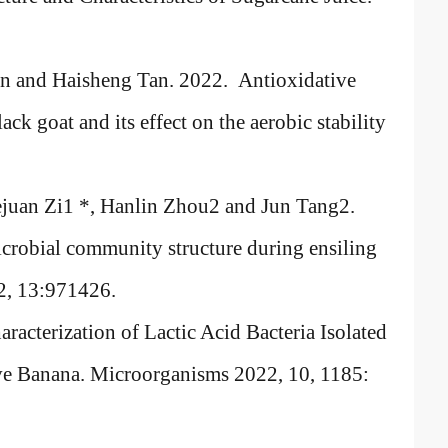
n and Haisheng Tan. 2022. Antioxidative
lack goat and its effect on the aerobic stability
ejuan Zi1 *, Hanlin Zhou2 and Jun Tang2.
icrobial community structure during ensiling
22, 13:971426.
acterization of Lactic Acid Bacteria Isolated
ive Banana. Microorganisms 2022, 10, 1185: