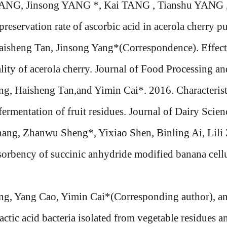
ANG, Jinsong YANG *, Kai TANG , Tianshu YANG , H
preservation rate of ascorbic acid in acerola cherry 
aisheng Tan, Jinsong Yang*(Correspondence). Effect
lity of acerola cherry. Journal of Food Processing an
g, Haisheng Tan,and Yimin Cai*. 2016. Characteristics
 fermentation of fruit residues. Journal of Dairy Sci
hang, Zhanwu Sheng*, Yixiao Shen, Binling Ai, Lili
sorbency of succinic anhydride modified banana cellu
ng, Yang Cao, Yimin Cai*(Corresponding author), an
actic acid bacteria isolated from vegetable residues a