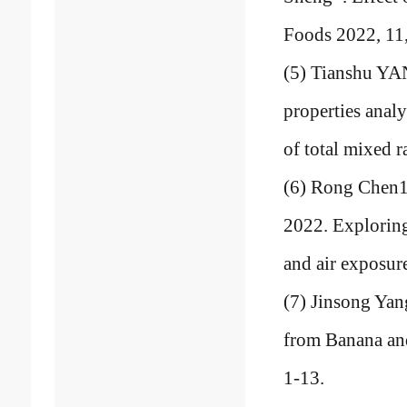
Foods 2022, 11
(5) Tianshu YA
properties analy
of total mixed 
(6) Rong Chen
2022. Exploring
and air exposur
(7) Jinsong Yan
from Banana and
1-13.