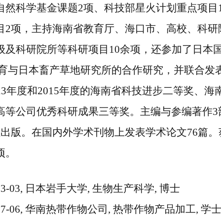
自然科学基金课题
2
项、科技部星火计划重点项目
目
2
项，主持海南省教育厅、海口市、高校、科研
级及科研院所等科研项目
10
余项，还参加了日本
5在线体育与日本畜产草地研究所的合作研究，并联合
23
年度和
2015
年度的海南省科技进步二等奖、海
高等公司优秀科研成果三等奖。主编与参编著作
3
社出版。在国内外学术刊物上发表学术论文
76
篇。
项。
3-03,
日本岩手大学
,
生物生产科学
,
博士
7-06,
华南热带作物公司
,
热带作物产品加工
,
学