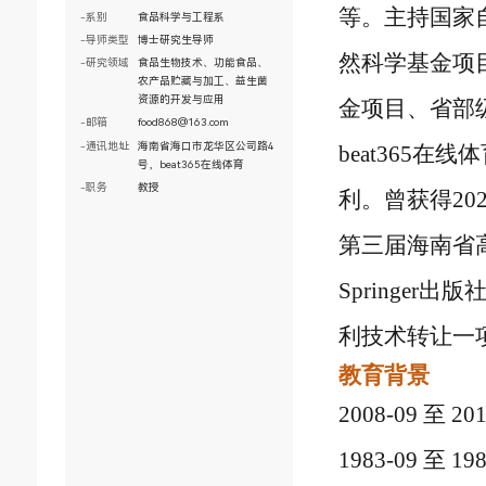
等。主持国家
-系别
食品科学与工程系
-导师类型
博士研究生导师
然科学基金项
-研究领域
食品生物技术、功能食品、
农产品贮藏与加工、益生菌
资源的开发与应用
金项目、省部
-邮箱
food868@163.com
-通讯地址
海南省海口市龙华区公司路4
beat36
号，beat365在线体育
-职务
教授
利。曾获得
20
第三届海南省
Springer
出版
利技术转让一
教育背景
2008-09
至
201
1983-09
至
198