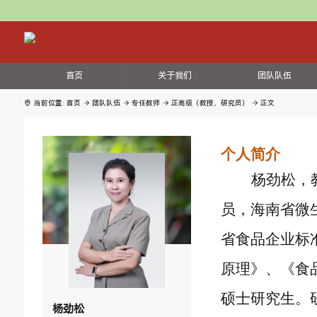
首页
关于我们
团队队伍
当前位置:
首页
团队队伍
专任教师
正高级（教授、研究员）
正文
个人简介
杨劲松，
员，海南省微
省食品企业标
原理》、《食
硕士研究生。
杨劲松