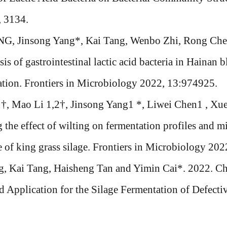
, 3134.
NG, Jinsong Yang*, Kai Tang, Wenbo Zhi, Rong Che
sis of gastrointestinal lactic acid bacteria in Hainan b
ration. Frontiers in Microbiology 2022, 13:974925.
1
†
, Mao Li 1,2
†
, Jinsong Yang1 *, Liwei Chen1 , Xu
 the effect of wilting on fermentation profiles and m
e of king grass silage. Frontiers in Microbiology 20
g, Kai Tang, Haisheng Tan and Yimin Cai*. 2022. Char
 Application for the Silage Fermentation of Defect